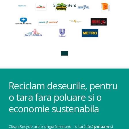
Slide content
Reciclam deseurile, pentru
o tara fara poluare si o
economie sustenabila
Clean Recycle are o singură misiune – o țară fără
poluare
și