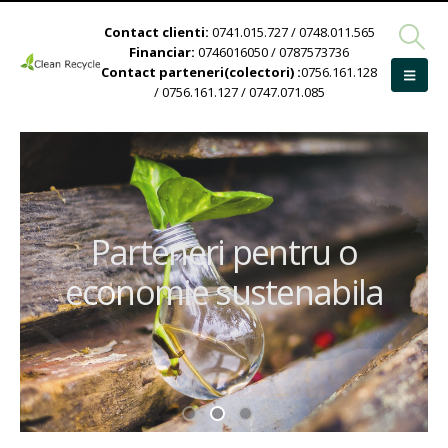
Contact clienti:
0741.015.727 / 0748.011.565
Financiar:
0746016050 / 0787573736
Contact parteneri(colectori) :
0756.161.128
/ 0756.161.127 / 0747.071.085
Parteneri pentru o
economie sustenabila