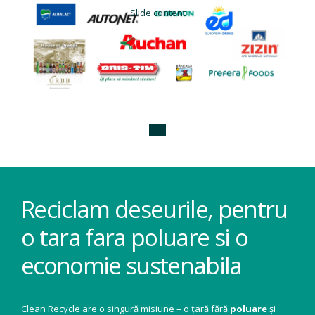
Slide content
Reciclam deseurile, pentru
o tara fara poluare si o
economie sustenabila
Clean Recycle are o singură misiune – o țară fără
poluare
și