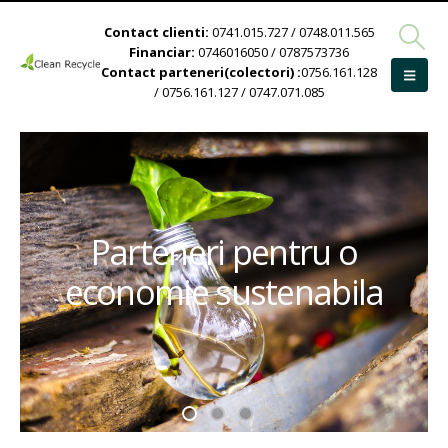
Contact clienti:
0741.015.727 / 0748.011.565
Financiar:
0746016050 / 0787573736
Contact parteneri(colectori) :
0756.161.128
/ 0756.161.127 / 0747.071.085
Parteneri pentru o
economie sustenabila