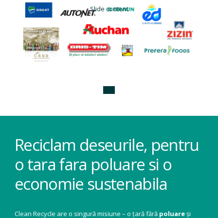
Slide content
Reciclam deseurile, pentru
o tara fara poluare si o
economie sustenabila
Clean Recycle are o singură misiune – o țară fără
poluare
și