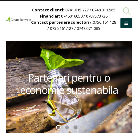
Contact clienti:
0741.015.727 / 0748.011.565
Financiar:
0746016050 / 0787573736
Contact parteneri(colectori) :
0756.161.128
/ 0756.161.127 / 0747.071.085
Parteneri pentru o
economie sustenabila