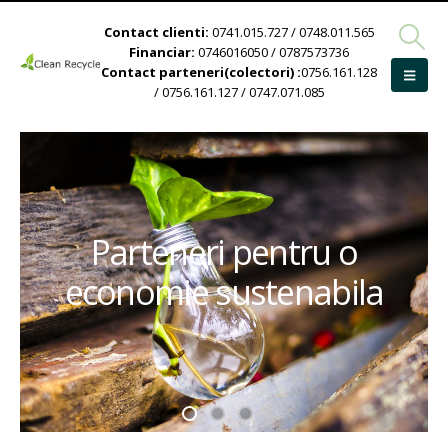
Contact clienti:
0741.015.727 / 0748.011.565
Financiar:
0746016050 / 0787573736
Contact parteneri(colectori) :
0756.161.128
/ 0756.161.127 / 0747.071.085
Parteneri pentru o
economie sustenabila