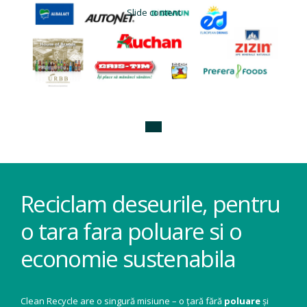
Slide content
Reciclam deseurile, pentru
o tara fara poluare si o
economie sustenabila
Clean Recycle are o singură misiune – o țară fără
poluare
și