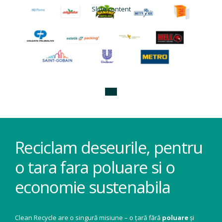
Slide content
Reciclam deseurile, pentru
o tara fara poluare si o
economie sustenabila
Clean Recycle are o singură misiune – o țară fără
poluare
și