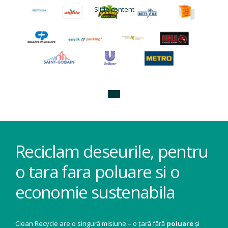
Slide content
Reciclam deseurile, pentru
o tara fara poluare si o
economie sustenabila
Clean Recycle are o singură misiune – o țară fără
poluare
și