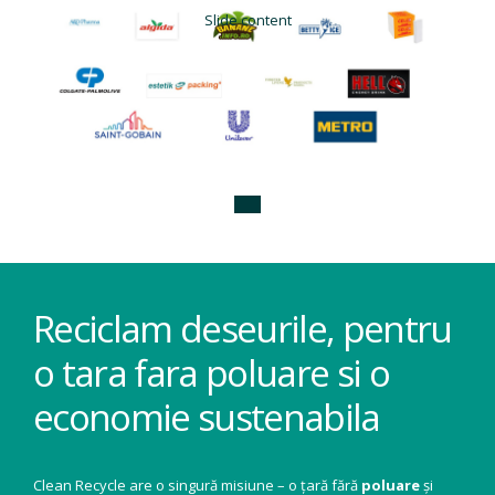
Slide content
Reciclam deseurile, pentru
o tara fara poluare si o
economie sustenabila
Clean Recycle are o singură misiune – o țară fără
poluare
și