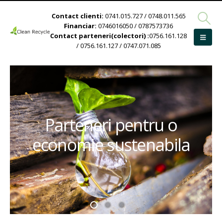
Contact clienti:
0741.015.727 / 0748.011.565
Financiar:
0746016050 / 0787573736
Contact parteneri(colectori) :
0756.161.128
/ 0756.161.127 / 0747.071.085
Parteneri pentru o
economie sustenabila