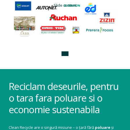
Slide content
Reciclam deseurile, pentru
o tara fara poluare si o
economie sustenabila
Clean Recycle are o singură misiune – o țară fără
poluare
și