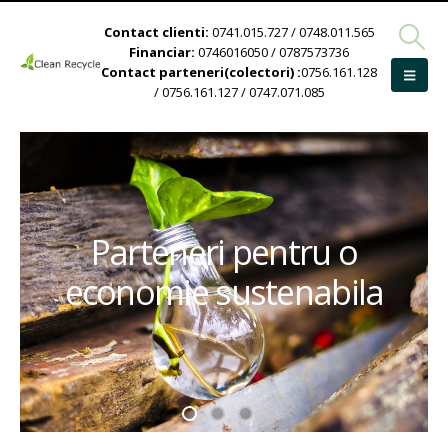
Contact clienti:
0741.015.727 / 0748.011.565
Financiar:
0746016050 / 0787573736
Contact parteneri(colectori) :
0756.161.128
/ 0756.161.127 / 0747.071.085
Parteneri pentru o
economie sustenabila