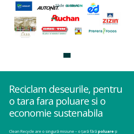
Slide content
Reciclam deseurile, pentru
o tara fara poluare si o
economie sustenabila
Clean Recycle are o singură misiune – o țară fără
poluare
și