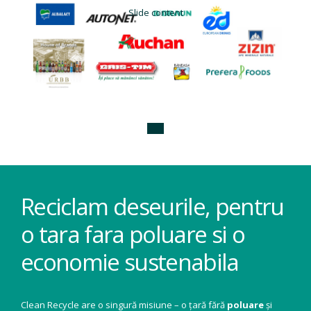
Slide content
Reciclam deseurile, pentru
o tara fara poluare si o
economie sustenabila
Clean Recycle are o singură misiune – o țară fără
poluare
și