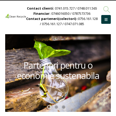
Contact clienti:
0741.015.727 / 0748.011.565
Financiar:
0746016050 / 0787573736
Contact parteneri(colectori) :
0756.161.128
/ 0756.161.127 / 0747.071.085
Parteneri pentru o
economie sustenabila