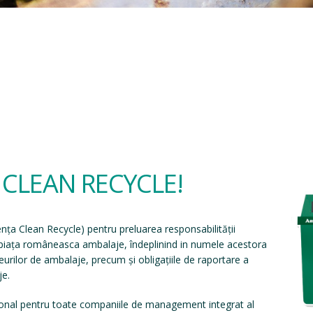
a CLEAN RECYCLE!
ența Clean Recycle
) pentru preluarea responsabilității
e piața româneasca ambalaje, îndeplinind in numele acestora
eșeurilor de ambalaje, precum și obligațiile de raportare a
je.
onal pentru toate companiile de management integrat al