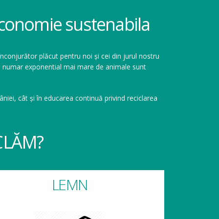
 economie sustenabila
înconjurător plăcut pentru noi și cei din jurul nostru
r un numar exponential mai mare de animale sunt
niei, cât și în educarea continuă privind reciclarea
CLĂM?
LEMN