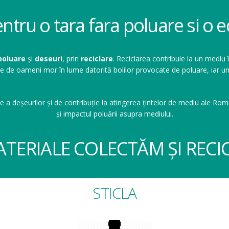
entru o tara fara poluare si o
poluare
și
deseuri
, prin
reciclare
. Reciclarea contribuie la un mediu 
ioane de oameni mor în lume datorită bolilor provocate de poluare, ia
e a deșeurilor și de contribuție la atingerea țintelor de mediu ale Româ
și impactul poluării asupra mediului.
ATERIALE COLECTĂM ȘI RECI
STICLA