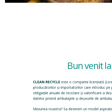
Bun venit l
CLEAN RECYCLE
este o companie licențiată (
Lic
producătorilor și importatorilor care introduc p
obligațiile anuale de reciclare și valorificare a d
datelor privind ambalajele și deșeurile de ambala
Misiunea noastra? Sa devenim un model aspirati