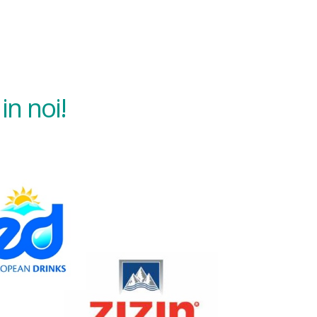
in noi!