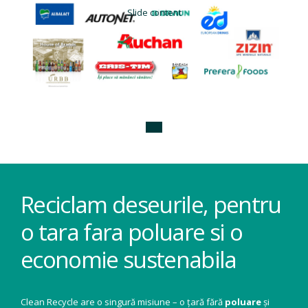
Slide content
Reciclam deseurile, pentru
o tara fara poluare si o
economie sustenabila
Clean Recycle are o singură misiune – o țară fără
poluare
și