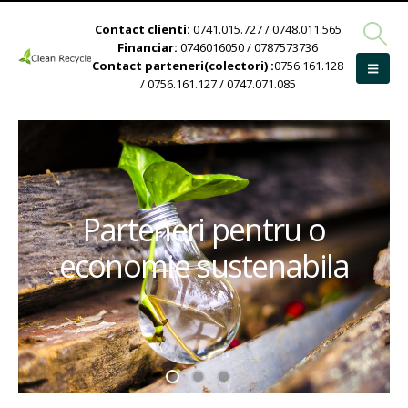
Contact clienti:
0741.015.727 / 0748.011.565
Financiar:
0746016050 / 0787573736
Contact parteneri(colectori) :
0756.161.128
/ 0756.161.127 / 0747.071.085
Parteneri pentru o
economie sustenabila