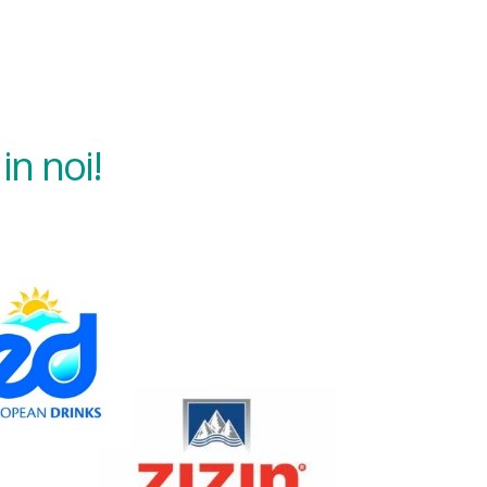
in noi!
Slide conte