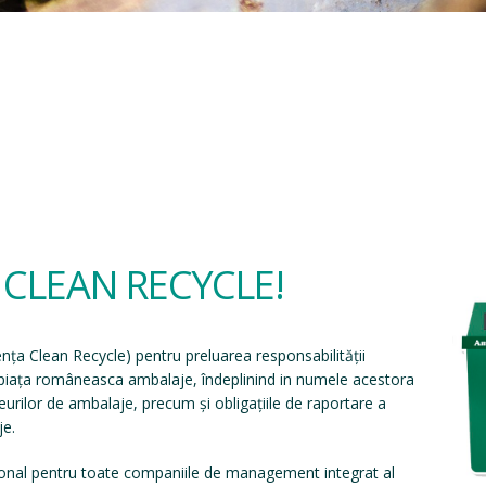
a CLEAN RECYCLE!
ența Clean Recycle
) pentru preluarea responsabilității
e piața româneasca ambalaje, îndeplinind in numele acestora
eșeurilor de ambalaje, precum și obligațiile de raportare a
je.
onal pentru toate companiile de management integrat al