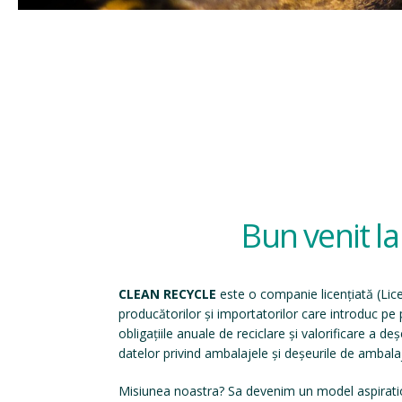
Bun venit l
CLEAN RECYCLE
este o companie licențiată (
Lic
producătorilor și importatorilor care introduc p
obligațiile anuale de reciclare și valorificare a d
datelor privind ambalajele și deșeurile de ambala
Misiunea noastra? Sa devenim un model aspirati