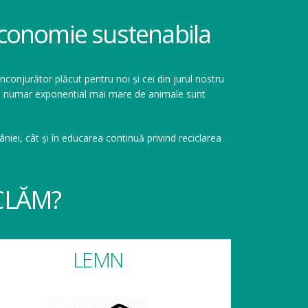
 economie sustenabila
înconjurător plăcut pentru noi și cei din jurul nostru
r un numar exponential mai mare de animale sunt
niei, cât și în educarea continuă privind reciclarea
CLĂM?
LEMN