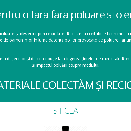
entru o tara fara poluare si o
poluare
și
deseuri
, prin
reciclare
. Reciclarea contribuie la un mediu 
ioane de oameni mor în lume datorită bolilor provocate de poluare, ia
e a deșeurilor și de contribuție la atingerea țintelor de mediu ale Româ
și impactul poluării asupra mediului.
ATERIALE COLECTĂM ȘI RECI
STICLA