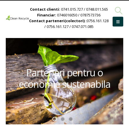
Contact clienti:
0741.015.727 / 0748.011.565
Financiar:
0746016050 / 0787573736
Contact parteneri(colectori) :
0756.161.128
/ 0756.161.127 / 0747.071.085
Parteneri pentru o
economie sustenabila