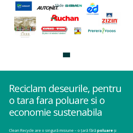
Slide content
Reciclam deseurile, pentru
o tara fara poluare si o
economie sustenabila
Clean Recycle are o singură misiune – o țară fără
poluare
și