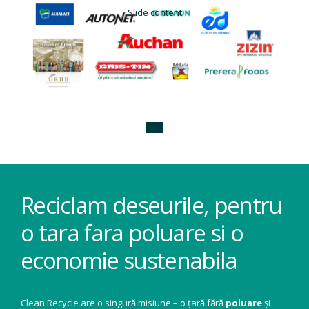
e content
Slide content
Reciclam deseurile, pentru
o tara fara poluare si o
economie sustenabila
Clean Recycle are o singură misiune – o țară fără
poluare
și