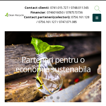
Contact clienti:
0741.015.727 / 0748.011.565
Financiar:
0746016050 / 0787573736
Contact parteneri(colectori) :
0756.161.128
/ 0756.161.127 / 0747.071.085
Parteneri pentru o
economie sustenabila