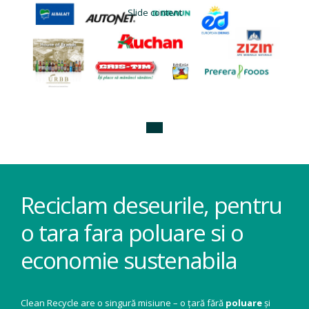
Slide content
Reciclam deseurile, pentru
o tara fara poluare si o
economie sustenabila
Clean Recycle are o singură misiune – o țară fără
poluare
și