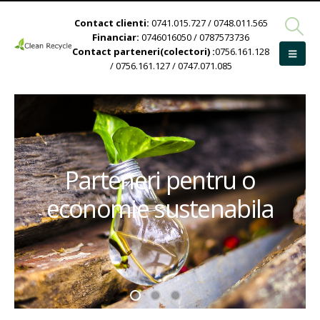
Contact clienti:
0741.015.727 / 0748.011.565
Financiar:
0746016050 / 0787573736
Contact parteneri(colectori) :
0756.161.128
/ 0756.161.127 / 0747.071.085
Parteneri pentru o
economie sustenabila