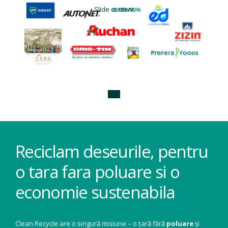
Slide content
Reciclam deseurile, pentru
o tara fara poluare si o
economie sustenabila
Clean Recycle are o singură misiune – o țară fără
poluare
și