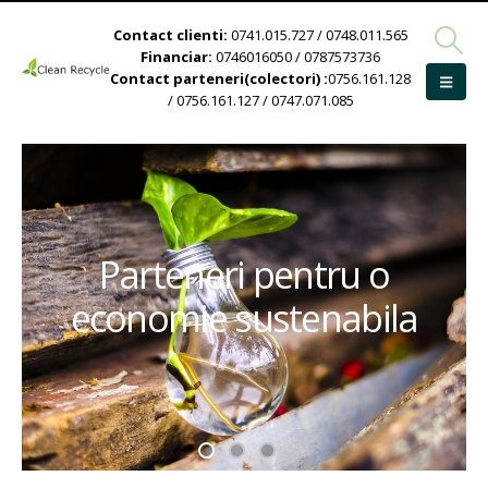
Contact clienti:
0741.015.727 / 0748.011.565
Financiar:
0746016050 / 0787573736
Contact parteneri(colectori) :
0756.161.128
/ 0756.161.127 / 0747.071.085
Parteneri pentru o
economie sustenabila