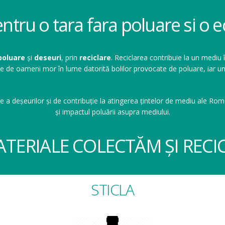
entru o tara fara poluare si o
poluare
și
deseuri
, prin
reciclare
. Reciclarea contribuie la un mediu 
ioane de oameni mor în lume datorită bolilor provocate de poluare, ia
e a deșeurilor și de contribuție la atingerea țintelor de mediu ale Româ
și impactul poluării asupra mediului.
ATERIALE COLECTĂM ȘI RECI
STICLA