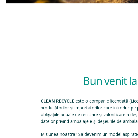
Bun venit l
CLEAN RECYCLE
este o companie licențiată (
Lic
producătorilor și importatorilor care introduc p
obligațiile anuale de reciclare și valorificare a d
datelor privind ambalajele și deșeurile de ambala
Misiunea noastra? Sa devenim un model aspirati