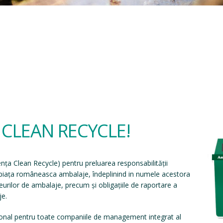
a CLEAN RECYCLE!
ența Clean Recycle
) pentru preluarea responsabilității
e piața româneasca ambalaje, îndeplinind in numele acestora
eșeurilor de ambalaje, precum și obligațiile de raportare a
je.
onal pentru toate companiile de management integrat al