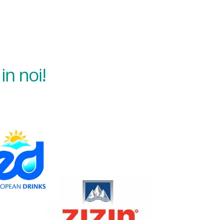
in noi!