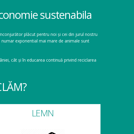
 economie sustenabila
înconjurător plăcut pentru noi și cei din jurul nostru
r un numar exponential mai mare de animale sunt
niei, cât și în educarea continuă privind reciclarea
CLĂM?
LEMN