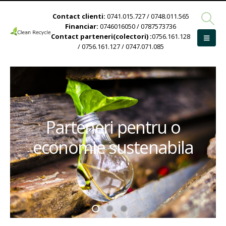
Contact clienti:
0741.015.727 / 0748.011.565
Financiar:
0746016050 / 0787573736
Contact parteneri(colectori) :
0756.161.128
/ 0756.161.127 / 0747.071.085
Parteneri pentru o
economie sustenabila