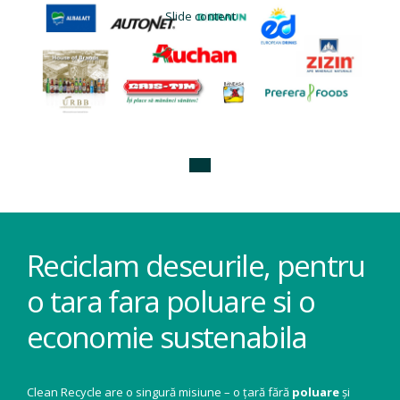
Slide content
Reciclam deseurile, pentru
o tara fara poluare si o
economie sustenabila
Clean Recycle are o singură misiune – o țară fără
poluare
și