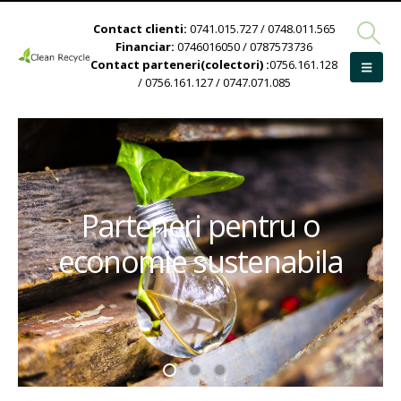
Contact clienti:
0741.015.727 / 0748.011.565
Financiar:
0746016050 / 0787573736
Contact parteneri(colectori) :
0756.161.128
/ 0756.161.127 / 0747.071.085
Parteneri pentru o
economie sustenabila