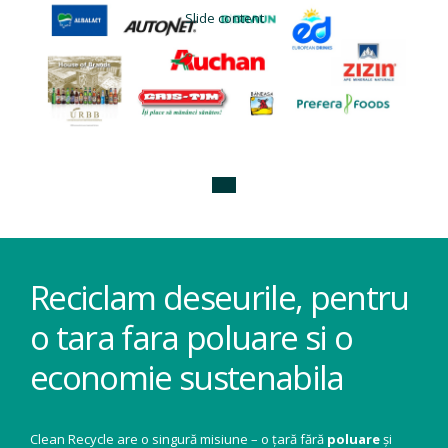
Slide content
Reciclam deseurile, pentru
o tara fara poluare si o
economie sustenabila
Clean Recycle are o singură misiune – o țară fără
poluare
și