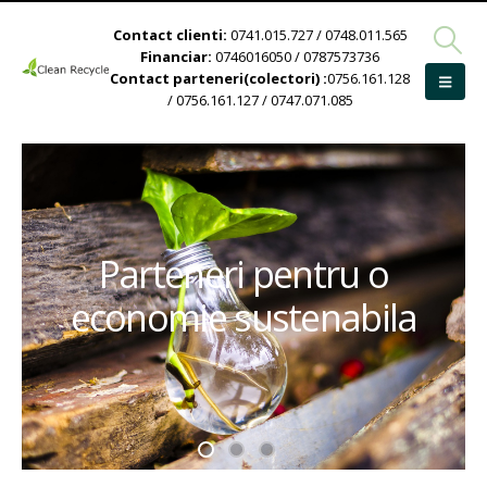
Contact clienti:
0741.015.727 / 0748.011.565
Financiar:
0746016050 / 0787573736
Contact parteneri(colectori) :
0756.161.128
/ 0756.161.127 / 0747.071.085
Parteneri pentru o
economie sustenabila