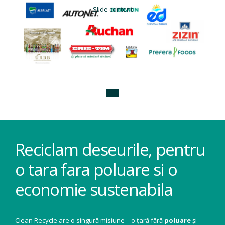
Slide content
Reciclam deseurile, pentru
o tara fara poluare si o
economie sustenabila
Clean Recycle are o singură misiune – o țară fără
poluare
și