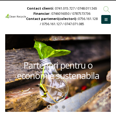
Contact clienti:
0741.015.727 / 0748.011.565
Financiar:
0746016050 / 0787573736
Contact parteneri(colectori) :
0756.161.128
/ 0756.161.127 / 0747.071.085
Parteneri pentru o
economie sustenabila