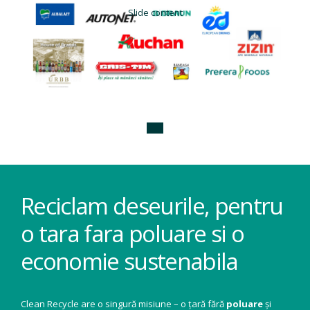
Slide content
Reciclam deseurile, pentru
o tara fara poluare si o
economie sustenabila
Clean Recycle are o singură misiune – o țară fără
poluare
și