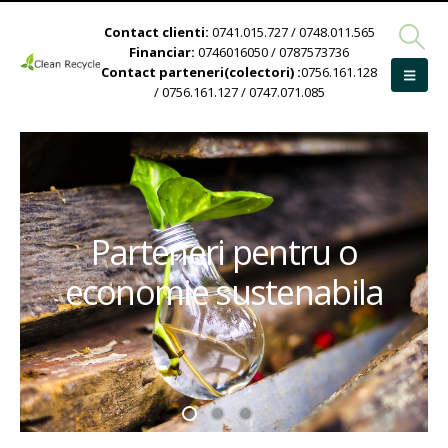
Contact clienti:
0741.015.727 / 0748.011.565
Financiar:
0746016050 / 0787573736
Contact parteneri(colectori) :
0756.161.128
/ 0756.161.127 / 0747.071.085
Parteneri pentru o
economie sustenabila