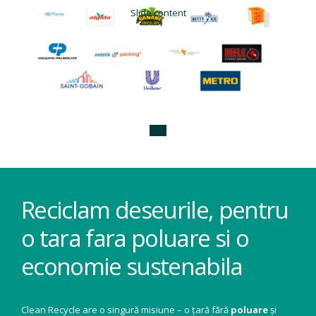
Slide content
Reciclam deseurile, pentru
o tara fara poluare si o
economie sustenabila
Clean Recycle are o singură misiune – o țară fără
poluare
și