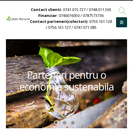
Contact clienti:
0741.015.727 / 0748.011.565
Financiar:
0746016050 / 0787573736
Contact parteneri(colectori) :
0756.161.128
/ 0756.161.127 / 0747.071.085
Parteneri pentru o
economie sustenabila