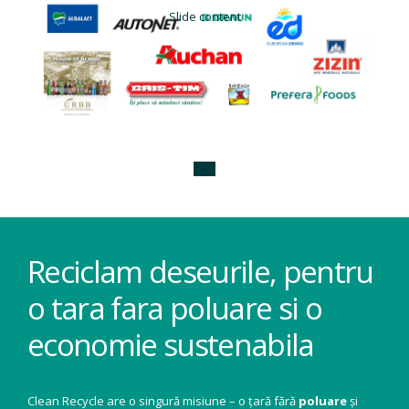
Slide content
Reciclam deseurile, pentru
o tara fara poluare si o
economie sustenabila
Clean Recycle are o singură misiune – o țară fără
poluare
și