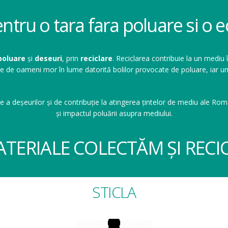
entru o tara fara poluare si o
poluare
și
deseuri
, prin
reciclare
. Reciclarea contribuie la un mediu 
ioane de oameni mor în lume datorită bolilor provocate de poluare, ia
e a deșeurilor și de contribuție la atingerea țintelor de mediu ale Româ
și impactul poluării asupra mediului.
ATERIALE COLECTĂM ȘI RECI
STICLA