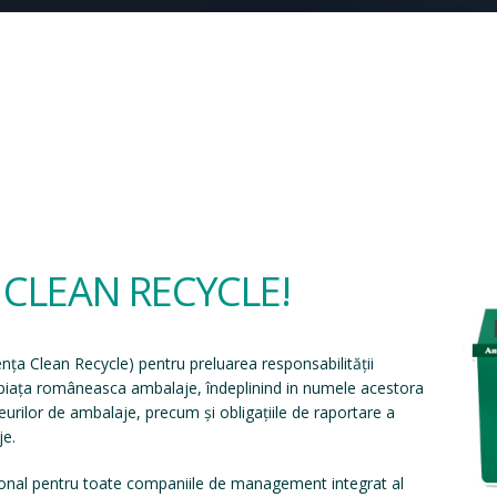
a CLEAN RECYCLE!
ența Clean Recycle
) pentru preluarea responsabilității
e piața româneasca ambalaje, îndeplinind in numele acestora
eșeurilor de ambalaje, precum și obligațiile de raportare a
je.
onal pentru toate companiile de management integrat al