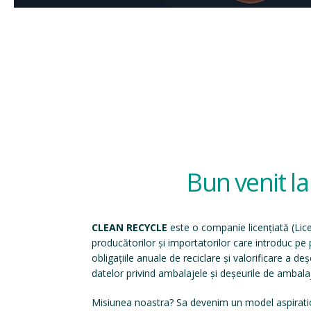
Bun venit l
CLEAN RECYCLE
este o companie licențiată (
Lic
producătorilor și importatorilor care introduc p
obligațiile anuale de reciclare și valorificare a d
datelor privind ambalajele și deșeurile de ambala
Misiunea noastra? Sa devenim un model aspirati