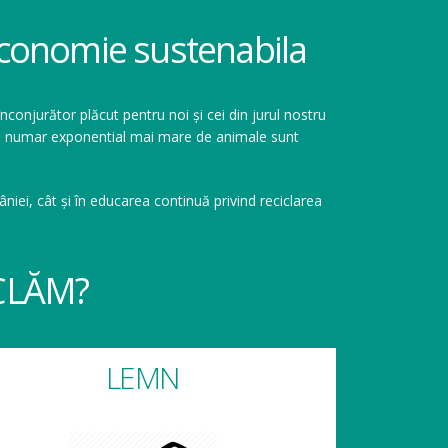
 economie sustenabila
înconjurător plăcut pentru noi și cei din jurul nostru
r un numar exponential mai mare de animale sunt
niei, cât și în educarea continuă privind reciclarea
CLĂM?
LEMN