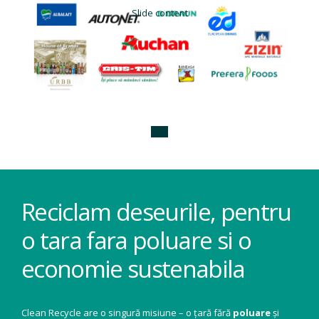
Slide content
Reciclam deseurile, pentru
o tara fara poluare si o
economie sustenabila
Clean Recycle are o singură misiune – o țară fără
poluare
și