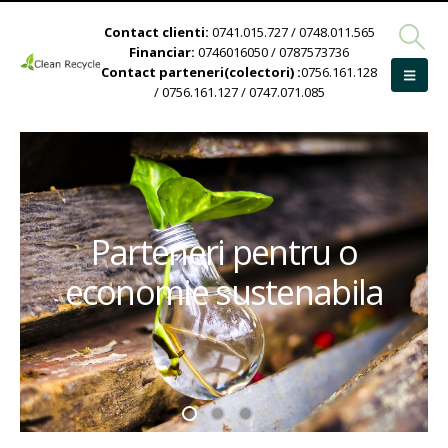
Contact clienti:
0741.015.727 / 0748.011.565
Financiar:
0746016050 / 0787573736
Contact parteneri(colectori) :
0756.161.128
/ 0756.161.127 / 0747.071.085
Parteneri pentru o
economie sustenabila