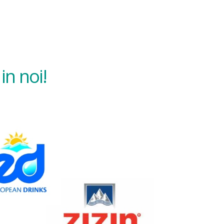
in noi!