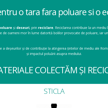
entru o tara fara poluare si o
poluare
și
deseuri
, prin
reciclare
. Reciclarea contribuie la un mediu 
ioane de oameni mor în lume datorită bolilor provocate de poluare, ia
e a deșeurilor și de contribuție la atingerea țintelor de mediu ale Româ
și impactul poluării asupra mediului.
ATERIALE COLECTĂM ȘI RECI
STICLA