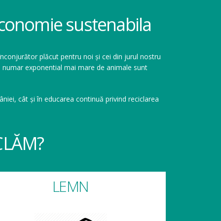
 economie sustenabila
înconjurător plăcut pentru noi și cei din jurul nostru
r un numar exponential mai mare de animale sunt
niei, cât și în educarea continuă privind reciclarea
CLĂM?
LEMN