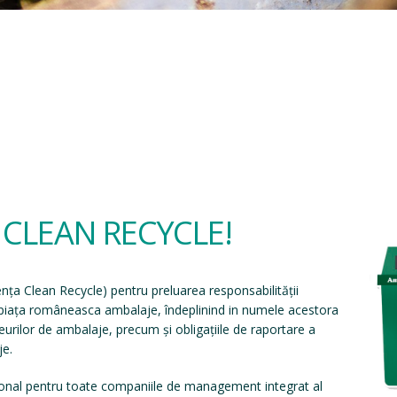
a CLEAN RECYCLE!
ența Clean Recycle
) pentru preluarea responsabilității
e piața româneasca ambalaje, îndeplinind in numele acestora
eșeurilor de ambalaje, precum și obligațiile de raportare a
je.
onal pentru toate companiile de management integrat al