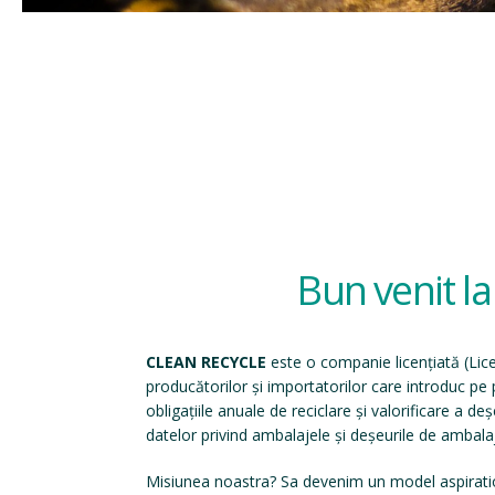
Bun venit l
CLEAN RECYCLE
este o companie licențiată (
Lic
producătorilor și importatorilor care introduc p
obligațiile anuale de reciclare și valorificare a d
datelor privind ambalajele și deșeurile de ambala
Misiunea noastra? Sa devenim un model aspirati