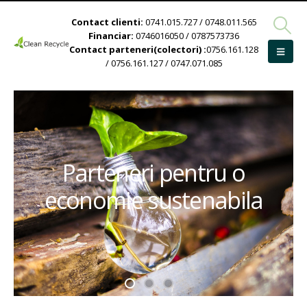
Contact clienti:
0741.015.727 / 0748.011.565
Financiar:
0746016050 / 0787573736
Contact parteneri(colectori) :
0756.161.128
/ 0756.161.127 / 0747.071.085
Parteneri pentru o
economie sustenabila