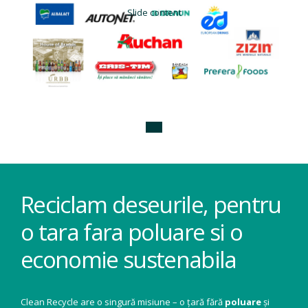
Slide content
Reciclam deseurile, pentru
o tara fara poluare si o
economie sustenabila
Clean Recycle are o singură misiune – o țară fără
poluare
și