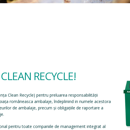
a CLEAN RECYCLE!
ența Clean Recycle
) pentru preluarea responsabilității
e piața româneasca ambalaje, îndeplinind in numele acestora
eșeurilor de ambalaje, precum și obligațiile de raportare a
je.
onal pentru toate companiile de management integrat al