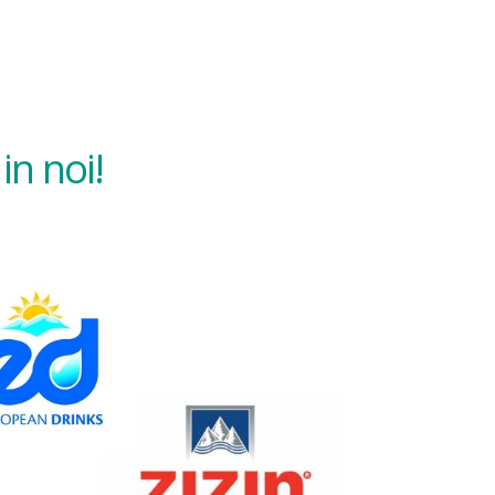
in noi!