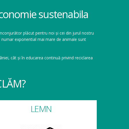
 economie sustenabila
înconjurător plăcut pentru noi și cei din jurul nostru
r un numar exponential mai mare de animale sunt
niei, cât și în educarea continuă privind reciclarea
CLĂM?
LEMN