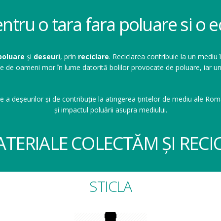
entru o tara fara poluare si o
poluare
și
deseuri
, prin
reciclare
. Reciclarea contribuie la un mediu 
ioane de oameni mor în lume datorită bolilor provocate de poluare, ia
e a deșeurilor și de contribuție la atingerea țintelor de mediu ale Româ
și impactul poluării asupra mediului.
ATERIALE COLECTĂM ȘI RECI
STICLA