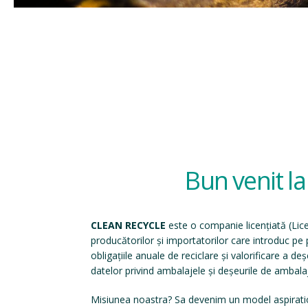
Bun venit l
CLEAN RECYCLE
este o companie licențiată (
Lic
producătorilor și importatorilor care introduc p
obligațiile anuale de reciclare și valorificare a d
datelor privind ambalajele și deșeurile de ambala
Misiunea noastra? Sa devenim un model aspirati