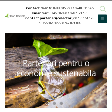
Contact clienti:
0741.015.727 / 0748.011.565
Financiar:
0746016050 / 0787573736
Contact parteneri(colectori) :
0756.161.128
/ 0756.161.127 / 0747.071.085
Parteneri pentru o
economie sustenabila