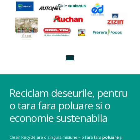
Slide content
Reciclam deseurile, pentru
o tara fara poluare si o
economie sustenabila
Clean Recycle are o singură misiune – o țară fără
poluare
și