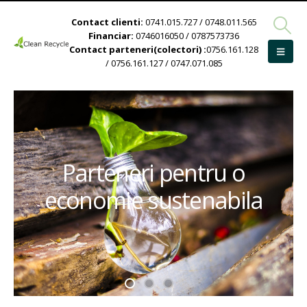
Contact clienti:
0741.015.727 / 0748.011.565
Financiar:
0746016050 / 0787573736
Contact parteneri(colectori) :
0756.161.128
/ 0756.161.127 / 0747.071.085
Parteneri pentru o
economie sustenabila