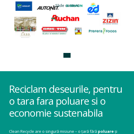
Slide content
Reciclam deseurile, pentru
o tara fara poluare si o
economie sustenabila
Clean Recycle are o singură misiune – o țară fără
poluare
și