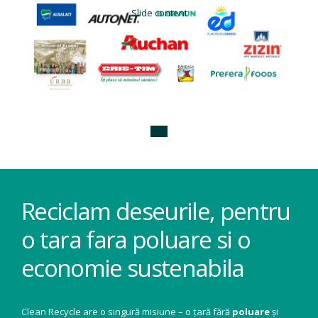
Slide content
Reciclam deseurile, pentru
o tara fara poluare si o
economie sustenabila
Clean Recycle are o singură misiune – o țară fără
poluare
și