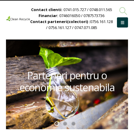
Contact clienti:
0741.015.727 / 0748.011.565
Financiar:
0746016050 / 0787573736
Contact parteneri(colectori) :
0756.161.128
/ 0756.161.127 / 0747.071.085
Parteneri pentru o
economie sustenabila