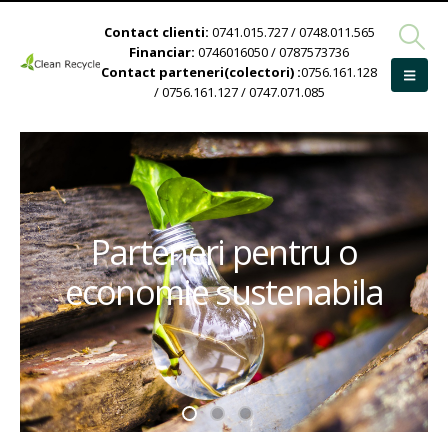
Contact clienti:
0741.015.727 / 0748.011.565
Financiar:
0746016050 / 0787573736
Contact parteneri(colectori) :
0756.161.128
/ 0756.161.127 / 0747.071.085
Parteneri pentru o
economie sustenabila