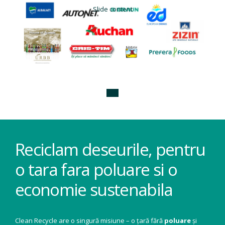
Slide content
Reciclam deseurile, pentru
o tara fara poluare si o
economie sustenabila
Clean Recycle are o singură misiune – o țară fără
poluare
și