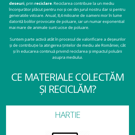
HARTIE
2000 de kilograme de hârtie reciclată salvează 17 copaci.
STICLA