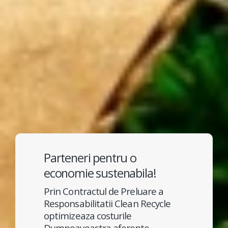
Parteneri pentru o
economie sustenabila!
Prin Contractul de Preluare a
Responsabilitatii Clean Recycle
optimizeaza costurile
Dumneavoastra aferente
indeplinirii obligatiilor legale de
valorificare si reciclare a
deseurilor de ambalaje.
Dorim sa ne aducem aportul la
atingerea obiectivelor de
reciclare/valorificare nationale, ce pot
fi indeplinite doar printr-un efort
colectiv si prin oferirea unor servicii
profesioniste, cu tarife decente,
atractive pentru orice agent
economic responsabil.