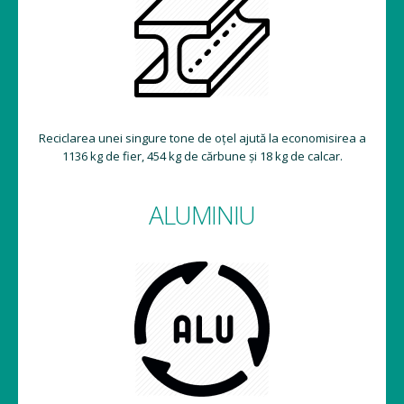
Reciclarea unei singure cutii de aluminiu vă poate ajuta să
economisiți energia necesară alimentării unui televizor timp
de 3 ore.