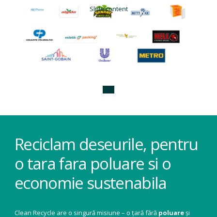
o tara fara poluare si o
economie sustenabila
Clean Recycle are o singură misiune – o țară fără
poluare
și
deseuri
, prin
reciclare
. Reciclarea contribuie la un mediu
înconjurător plăcut pentru noi și cei din jurul nostru dar si pentru
generatiile viitoare. Anual, 8,4 milioane de oameni mor în lume
datorită bolilor provocate de poluare, iar un numar exponential
mai mare de animale sunt ucise de poluare.
Suntem parte activă atât în procesul de valorificare a deșeurilor
și de contribuție la atingerea țintelor de mediu ale României, cât
și în educarea continuă privind reciclarea și impactul poluării
asupra mediului.
CE MATERIALE COLECTĂM
ȘI RECICLĂM?