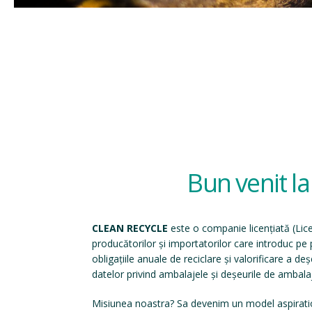
Bun venit l
CLEAN RECYCLE
este o companie licențiată (
Lic
producătorilor și importatorilor care introduc p
obligațiile anuale de reciclare și valorificare a d
datelor privind ambalajele și deșeurile de ambala
Misiunea noastra? Sa devenim un model aspirati