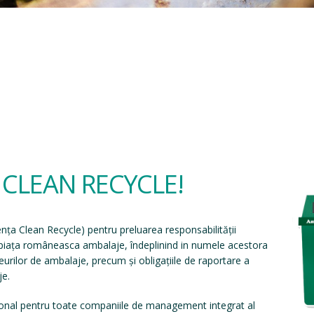
a CLEAN RECYCLE!
ența Clean Recycle
) pentru preluarea responsabilității
e piața româneasca ambalaje, îndeplinind in numele acestora
eșeurilor de ambalaje, precum și obligațiile de raportare a
je.
onal pentru toate companiile de management integrat al