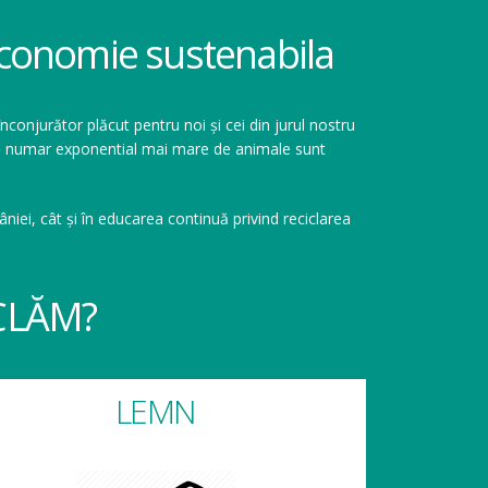
 economie sustenabila
înconjurător plăcut pentru noi și cei din jurul nostru
r un numar exponential mai mare de animale sunt
niei, cât și în educarea continuă privind reciclarea
CLĂM?
LEMN