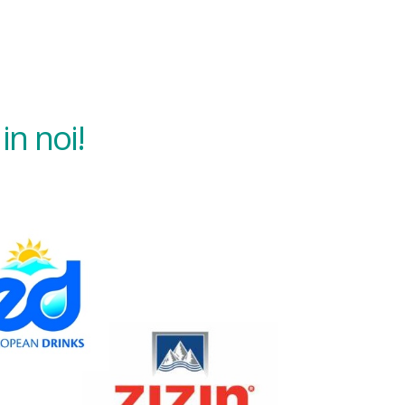
in noi!