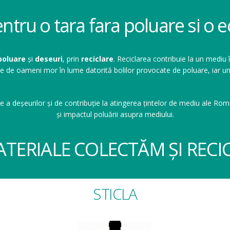
entru o tara fara poluare si o
poluare
și
deseuri
, prin
reciclare
. Reciclarea contribuie la un mediu 
ioane de oameni mor în lume datorită bolilor provocate de poluare, ia
e a deșeurilor și de contribuție la atingerea țintelor de mediu ale Româ
și impactul poluării asupra mediului.
ATERIALE COLECTĂM ȘI RECI
STICLA