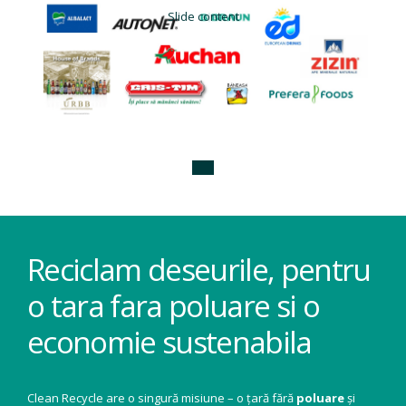
Slide content
Reciclam deseurile, pentru
o tara fara poluare si o
economie sustenabila
Clean Recycle are o singură misiune – o țară fără
poluare
și