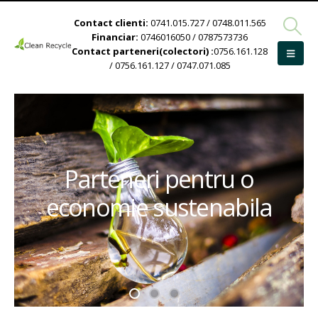
Contact clienti:
0741.015.727 / 0748.011.565
Financiar:
0746016050 / 0787573736
Contact parteneri(colectori) :
0756.161.128
/ 0756.161.127 / 0747.071.085
Parteneri pentru o
economie sustenabila