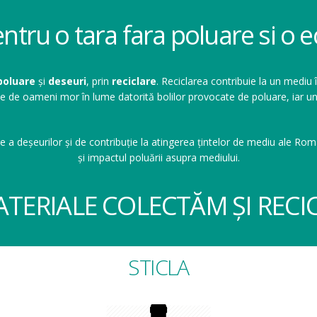
entru o tara fara poluare si o
poluare
și
deseuri
, prin
reciclare
. Reciclarea contribuie la un mediu 
ioane de oameni mor în lume datorită bolilor provocate de poluare, ia
e a deșeurilor și de contribuție la atingerea țintelor de mediu ale Româ
și impactul poluării asupra mediului.
ATERIALE COLECTĂM ȘI RECI
STICLA