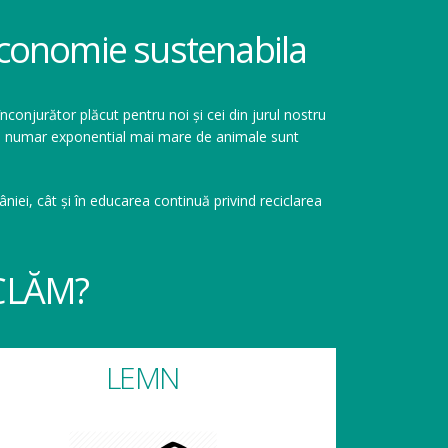
 economie sustenabila
înconjurător plăcut pentru noi și cei din jurul nostru
r un numar exponential mai mare de animale sunt
niei, cât și în educarea continuă privind reciclarea
CLĂM?
LEMN