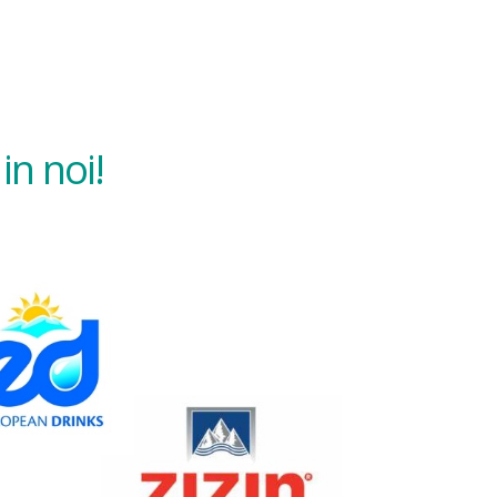
in noi!