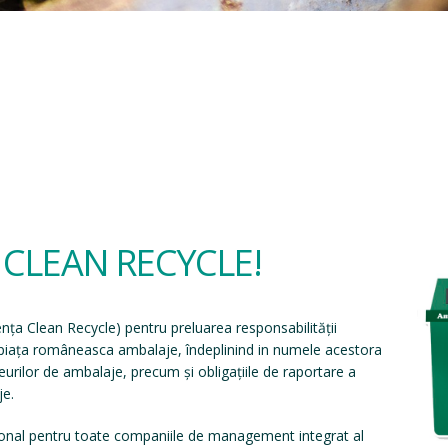
a CLEAN RECYCLE!
ența Clean Recycle
) pentru preluarea responsabilității
e piața româneasca ambalaje, îndeplinind in numele acestora
eșeurilor de ambalaje, precum și obligațiile de raportare a
je.
onal pentru toate companiile de management integrat al