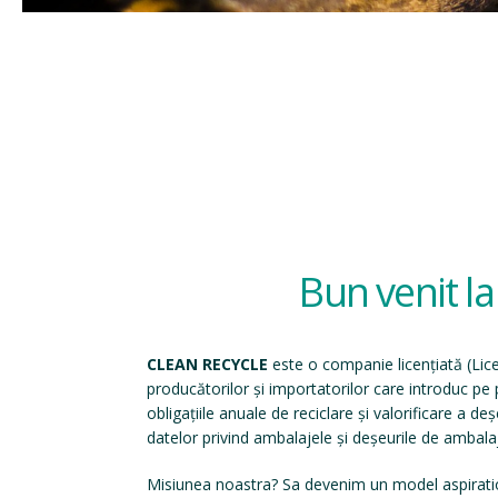
Bun venit l
CLEAN RECYCLE
este o companie licențiată (
Lic
producătorilor și importatorilor care introduc p
obligațiile anuale de reciclare și valorificare a d
datelor privind ambalajele și deșeurile de ambala
Misiunea noastra? Sa devenim un model aspirati