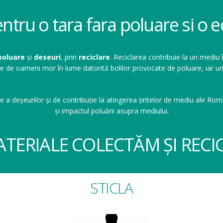
entru o tara fara poluare si o
poluare
și
deseuri
, prin
reciclare
. Reciclarea contribuie la un mediu 
ioane de oameni mor în lume datorită bolilor provocate de poluare, ia
e a deșeurilor și de contribuție la atingerea țintelor de mediu ale Româ
și impactul poluării asupra mediului.
ATERIALE COLECTĂM ȘI RECI
STICLA