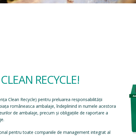
a CLEAN RECYCLE!
ența Clean Recycle
) pentru preluarea responsabilității
e piața româneasca ambalaje, îndeplinind in numele acestora
eșeurilor de ambalaje, precum și obligațiile de raportare a
je.
onal pentru toate companiile de management integrat al