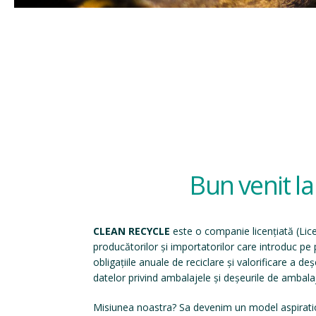
Bun venit l
CLEAN RECYCLE
este o companie licențiată (
Lic
producătorilor și importatorilor care introduc p
obligațiile anuale de reciclare și valorificare a d
datelor privind ambalajele și deșeurile de ambala
Misiunea noastra? Sa devenim un model aspirati