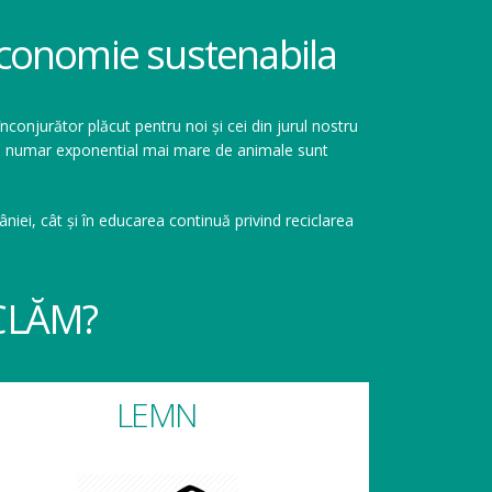
 economie sustenabila
înconjurător plăcut pentru noi și cei din jurul nostru
r un numar exponential mai mare de animale sunt
niei, cât și în educarea continuă privind reciclarea
CLĂM?
LEMN