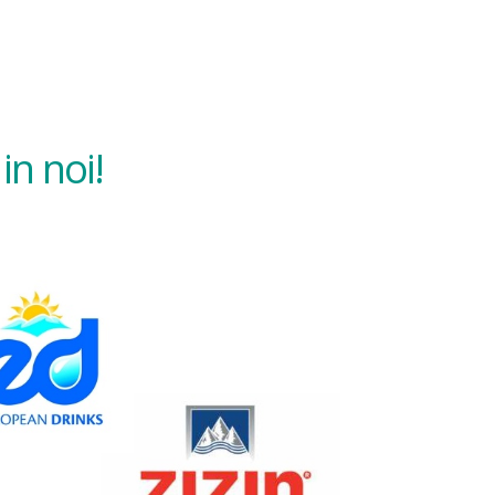
in noi!