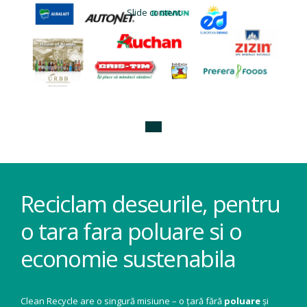
Slide content
Reciclam deseurile, pentru
o tara fara poluare si o
economie sustenabila
Clean Recycle are o singură misiune – o țară fără
poluare
și