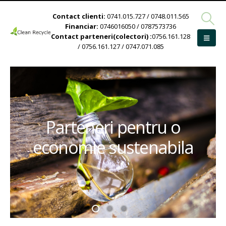
Contact clienti:
0741.015.727 / 0748.011.565
Financiar:
0746016050 / 0787573736
Contact parteneri(colectori) :
0756.161.128
/ 0756.161.127 / 0747.071.085
Parteneri pentru o
economie sustenabila