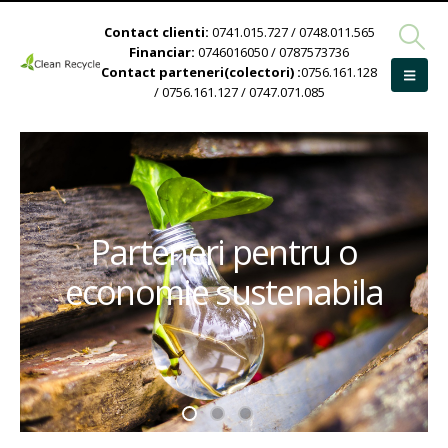
Contact clienti:
0741.015.727 / 0748.011.565
Financiar:
0746016050 / 0787573736
Contact parteneri(colectori) :
0756.161.128
/ 0756.161.127 / 0747.071.085
Parteneri pentru o
economie sustenabila