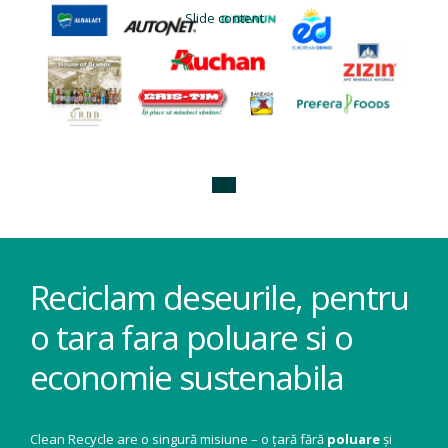
Slide content
Reciclam deseurile, pentru
o tara fara poluare si o
economie sustenabila
Clean Recycle are o singură misiune – o țară fără
poluare
și