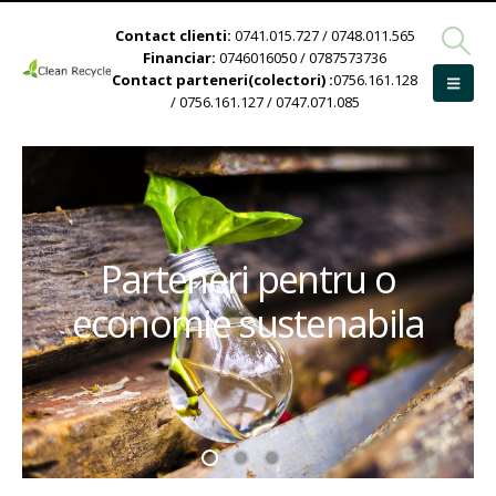
Contact clienti:
0741.015.727 / 0748.011.565
Financiar:
0746016050 / 0787573736
Contact parteneri(colectori) :
0756.161.128
/ 0756.161.127 / 0747.071.085
Parteneri pentru o
economie sustenabila