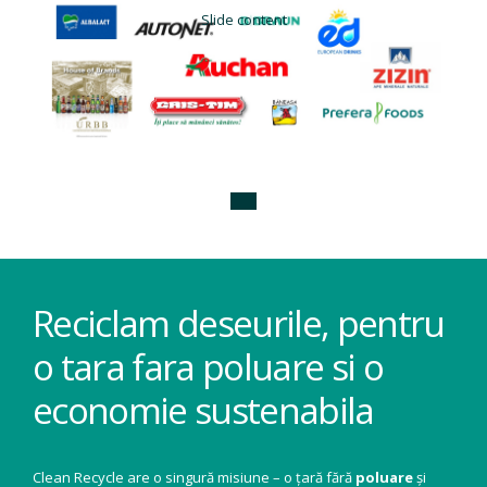
Slide content
Reciclam deseurile, pentru
o tara fara poluare si o
economie sustenabila
Clean Recycle are o singură misiune – o țară fără
poluare
și