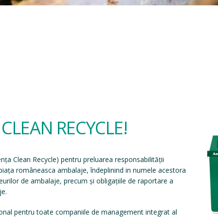
a CLEAN RECYCLE!
ența Clean Recycle
) pentru preluarea responsabilității
e piața româneasca ambalaje, îndeplinind in numele acestora
eșeurilor de ambalaje, precum și obligațiile de raportare a
je.
onal pentru toate companiile de management integrat al