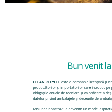
Bun venit l
CLEAN RECYCLE
este o companie licențiată (
Lic
producătorilor și importatorilor care introduc p
obligațiile anuale de reciclare și valorificare a d
datelor privind ambalajele și deșeurile de ambala
Misiunea noastra? Sa devenim un model aspirati