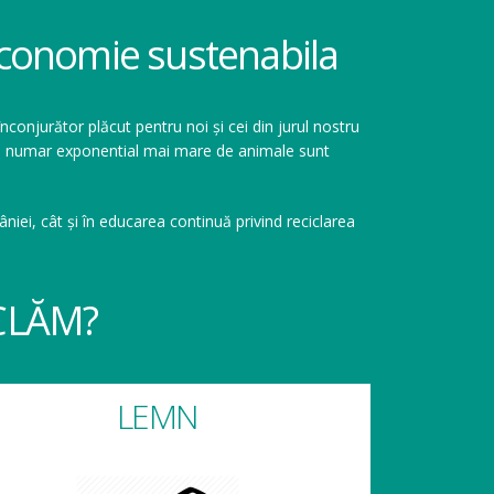
 economie sustenabila
înconjurător plăcut pentru noi și cei din jurul nostru
r un numar exponential mai mare de animale sunt
niei, cât și în educarea continuă privind reciclarea
CLĂM?
LEMN