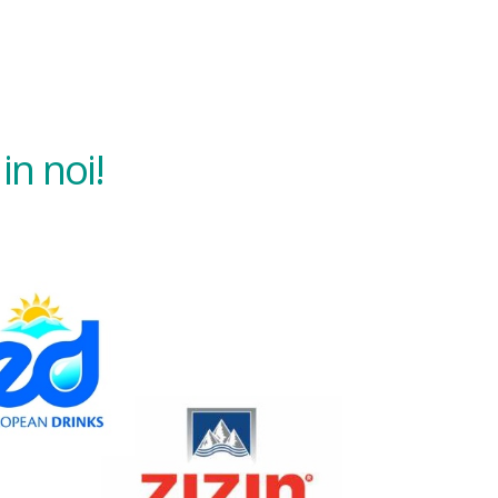
in noi!