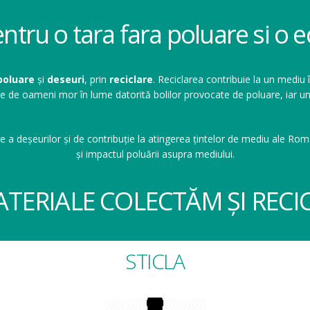
entru o tara fara poluare si o
poluare
și
deseuri
, prin
reciclare
. Reciclarea contribuie la un mediu 
ioane de oameni mor în lume datorită bolilor provocate de poluare, ia
e a deșeurilor și de contribuție la atingerea țintelor de mediu ale Româ
și impactul poluării asupra mediului.
ATERIALE COLECTĂM ȘI RECI
STICLA