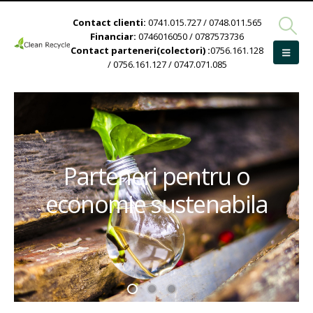
Contact clienti:
0741.015.727 / 0748.011.565
Financiar:
0746016050 / 0787573736
Contact parteneri(colectori) :
0756.161.128
/ 0756.161.127 / 0747.071.085
Parteneri pentru o
economie sustenabila