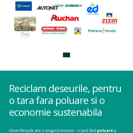
Slide content
Reciclam deseurile, pentru
o tara fara poluare si o
economie sustenabila
Clean Recycle are o singură misiune – o țară fără
poluare
și