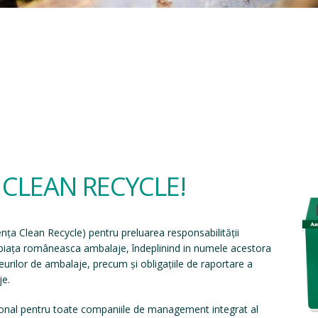
a CLEAN RECYCLE!
ența Clean Recycle
) pentru preluarea responsabilității
e piața româneasca ambalaje, îndeplinind in numele acestora
eșeurilor de ambalaje, precum și obligațiile de raportare a
je.
onal pentru toate companiile de management integrat al