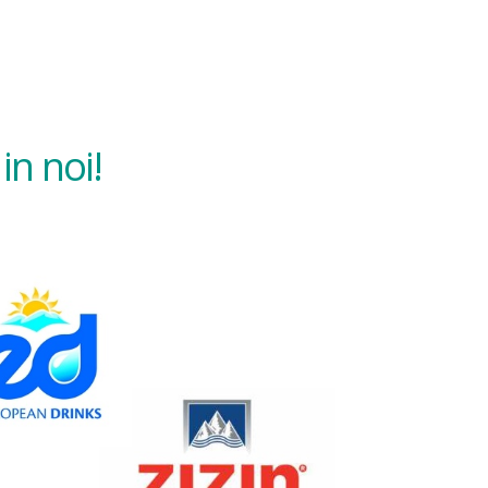
in noi!