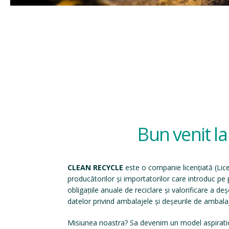
Bun venit l
CLEAN RECYCLE
este o companie licențiată (
Lic
producătorilor și importatorilor care introduc p
obligațiile anuale de reciclare și valorificare a d
datelor privind ambalajele și deșeurile de ambala
Misiunea noastra? Sa devenim un model aspirati