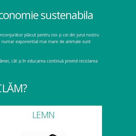
 economie sustenabila
înconjurător plăcut pentru noi și cei din jurul nostru
r un numar exponential mai mare de animale sunt
niei, cât și în educarea continuă privind reciclarea
CLĂM?
LEMN