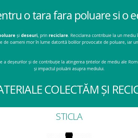
entru o tara fara poluare si o
poluare
și
deseuri
, prin
reciclare
. Reciclarea contribuie la un mediu 
ioane de oameni mor în lume datorită bolilor provocate de poluare, ia
e a deșeurilor și de contribuție la atingerea țintelor de mediu ale Româ
și impactul poluării asupra mediului.
ATERIALE COLECTĂM ȘI RECI
STICLA