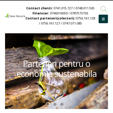
Contact clienti:
0741.015.727 / 0748.011.565
Financiar:
0746016050 / 0787573736
Contact parteneri(colectori) :
0756.161.128
/ 0756.161.127 / 0747.071.085
Parteneri pentru o
economie sustenabila