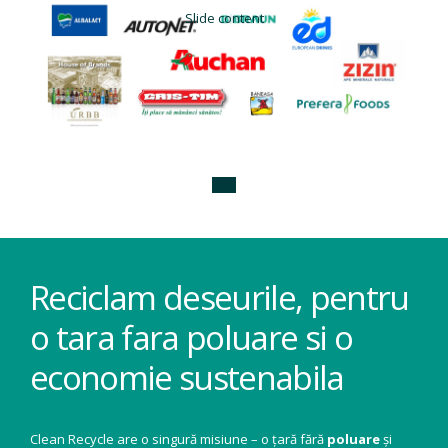
Slide content
Reciclam deseurile, pentru
o tara fara poluare si o
economie sustenabila
Clean Recycle are o singură misiune – o țară fără
poluare
și