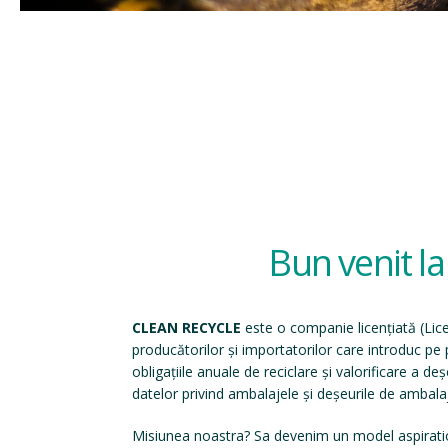
Bun venit l
CLEAN RECYCLE
este o companie licențiată (
Lic
producătorilor și importatorilor care introduc p
obligațiile anuale de reciclare și valorificare a d
datelor privind ambalajele și deșeurile de ambala
Misiunea noastra? Sa devenim un model aspirati