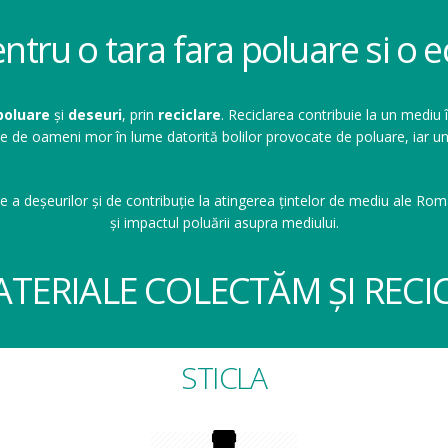
entru o tara fara poluare si o
poluare
și
deseuri
, prin
reciclare
. Reciclarea contribuie la un mediu 
ioane de oameni mor în lume datorită bolilor provocate de poluare, ia
e a deșeurilor și de contribuție la atingerea țintelor de mediu ale Româ
și impactul poluării asupra mediului.
ATERIALE COLECTĂM ȘI RECI
STICLA