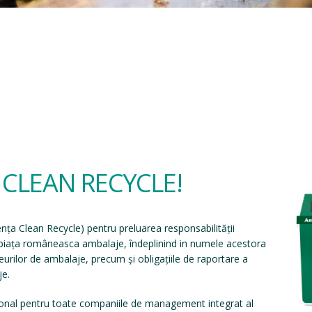
a CLEAN RECYCLE!
ența Clean Recycle
) pentru preluarea responsabilității
e piața româneasca ambalaje, îndeplinind in numele acestora
eșeurilor de ambalaje, precum și obligațiile de raportare a
je.
onal pentru toate companiile de management integrat al