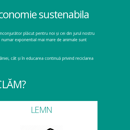
 economie sustenabila
înconjurător plăcut pentru noi și cei din jurul nostru
r un numar exponential mai mare de animale sunt
niei, cât și în educarea continuă privind reciclarea
CLĂM?
LEMN