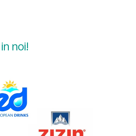
in noi!