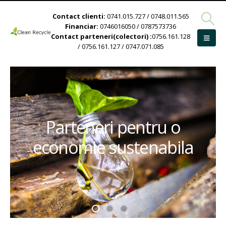
Contact clienti:
0741.015.727 / 0748.011.565
Financiar:
0746016050 / 0787573736
Contact parteneri(colectori) :
0756.161.128
/ 0756.161.127 / 0747.071.085
Parteneri pentru o
economie sustenabila