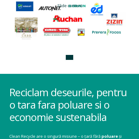
Slide content
Reciclam deseurile, pentru
o tara fara poluare si o
economie sustenabila
Clean Recycle are o singură misiune – o țară fără
poluare
și