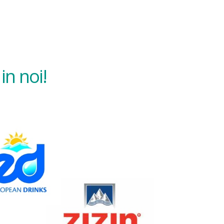
in noi!