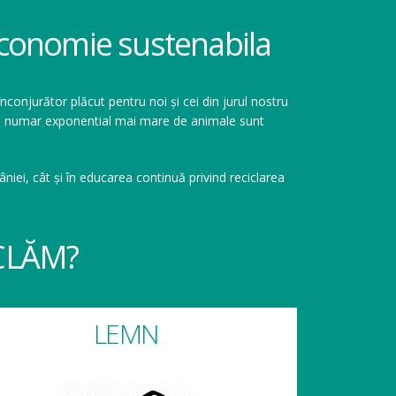
 economie sustenabila
înconjurător plăcut pentru noi și cei din jurul nostru
r un numar exponential mai mare de animale sunt
niei, cât și în educarea continuă privind reciclarea
CLĂM?
LEMN