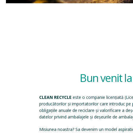
Bun venit l
CLEAN RECYCLE
este o companie licențiată (
Lic
producătorilor și importatorilor care introduc p
obligațiile anuale de reciclare și valorificare a d
datelor privind ambalajele și deșeurile de ambala
Misiunea noastra? Sa devenim un model aspirati