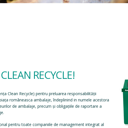
a CLEAN RECYCLE!
ența Clean Recycle
) pentru preluarea responsabilității
e piața româneasca ambalaje, îndeplinind in numele acestora
eșeurilor de ambalaje, precum și obligațiile de raportare a
je.
onal pentru toate companiile de management integrat al