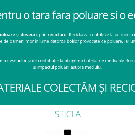
entru o tara fara poluare si o
poluare
și
deseuri
, prin
reciclare
. Reciclarea contribuie la un mediu 
ioane de oameni mor în lume datorită bolilor provocate de poluare, ia
e a deșeurilor și de contribuție la atingerea țintelor de mediu ale Româ
și impactul poluării asupra mediului.
ATERIALE COLECTĂM ȘI RECI
STICLA