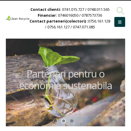
Contact clienti:
0741.015.727 / 0748.011.565
Financiar:
0746016050 / 0787573736
Contact parteneri(colectori) :
0756.161.128
/ 0756.161.127 / 0747.071.085