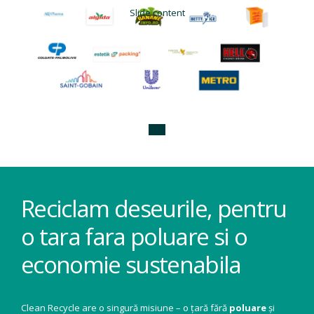
Slide content
Reciclam deseurile, pentru
o tara fara poluare si o
economie sustenabila
Clean Recycle are o singură misiune – o țară fără
poluare
și